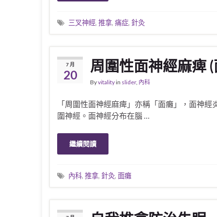
三叉神經
,
推拿
,
痛症
,
針灸
周圍性面神經麻痺 (
7 月
20
By
vitality
in
slider
,
內科
「周圍性面神經麻痺」亦稱「面癱」，面神經
圍神經。面神經分布在腦 …
繼續閱讀
內科
,
推拿
,
針灸
,
面癱