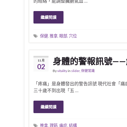
的經絡，能調整臟腑氣血 …
繼續閱讀
保健
,
推拿
,
眼部
,
穴位
身體的警報訊號——
11 月
02
By
vitality
in
slider
,
保健常識
「疼痛」是身體發出的警告訊號 現代社會「痛
三十歲不到出現「五 …
繼續閱讀
推拿
,
理筋
,
痛症
,
結構