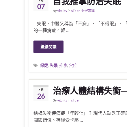
自我推拿防治失眠
7 月
07
By
vitality
in
slider
,
保健常識
失眠，中醫又稱為「不寐」、「不得眠」、「
的一種病症。輕 …
繼續閱讀
保健
,
失眠
,
推拿
,
穴位
治療人體結構失衡─
6 月
26
By
vitality
in
slider
結構失衡使痛症「年輕化」？ 現代人缺乏正確
關節錯位、神經受卡壓 …