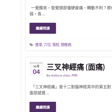
一覺醒來，發覺頸部僵硬痠痛，轉動不利？那
弱，長 …
繼續閱讀
推拿
,
穴位
,
落枕
,
頸椎病
三叉神經痛 (面痛)
10 月
04
By
vitality
in
slider
,
內科
「三叉神經痛」是十二對腦神經其中的第五對
面部感覺 …
繼續閱讀