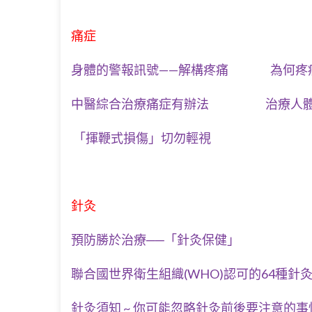
痛症
身體的警報訊號——解構疼痛
為何疼
中醫綜合治療痛症有辦法
治療人體
「揮鞭式損傷」切勿輕視
針灸
預防勝於治療──「針灸保健」
聯合國世界衛生組織(WHO)認可的64種針
針灸須知 ~ 你可能忽略針灸前後要注意的事