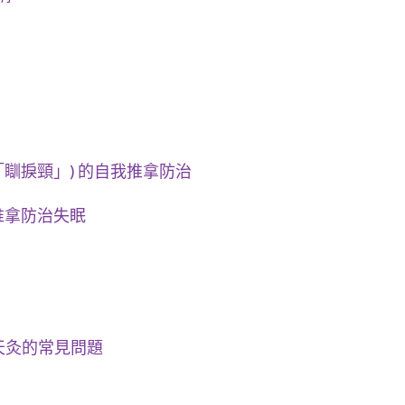
「瞓捩頸」) 的自我推拿防治
推拿防治失眠
天灸的常見問題