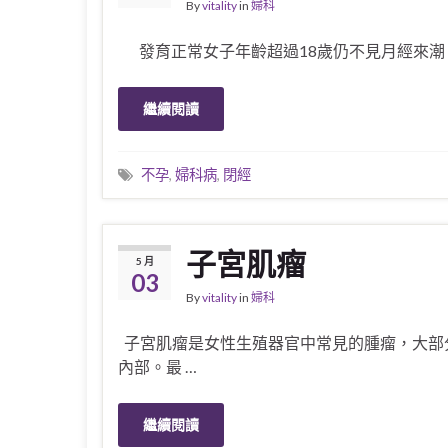
By
vitality
in
婦科
發育正常女子年齡超過18歲仍不見月經來潮，
繼續閱讀
不孕
,
婦科病
,
閉經
子宮肌瘤
5 月
03
By
vitality
in
婦科
子宮肌瘤是女性生殖器官中常見的腫瘤，大部
內部。最 …
繼續閱讀