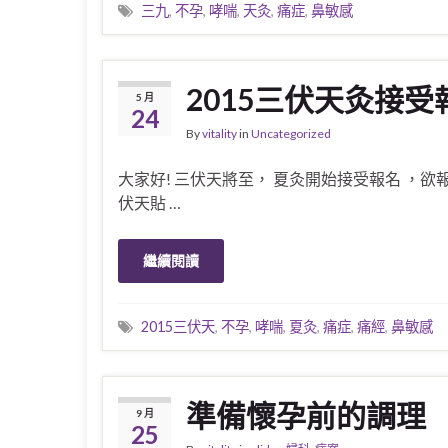
三九
,
不孕
,
哮喘
,
天灸
,
痛症
,
鼻敏感
2015三伏天灸接受
5 月
24
By
vitality
in
Uncategorized
大家好! 三伏天將至， 夏灸開始接受報名 ，欲報
伏天貼 …
繼續閱讀
2015三伏天
,
不孕
,
哮喘
,
夏灸
,
痛症
,
痛經
,
鼻敏感
準備懷孕前的調理
9 月
25