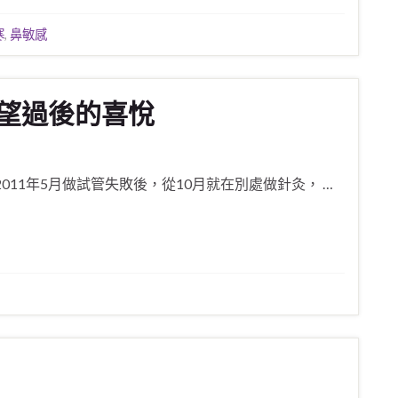
寒
,
鼻敏感
望過後的喜悅
011年5月做試管失敗後，從10月就在別處做針灸， …