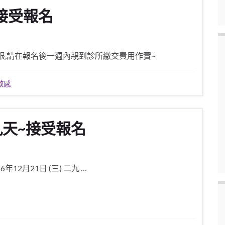
始接受報名
額有限,請在報名後一週內親到診所繳交費用作實~
敏感
三九天~接受報名
6年12月21日 (三) 二九 …