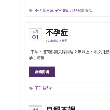
不孕
,
婦科病
,
子宮肌瘤
,
月經不調
,
癥瘕
不孕症
5 月
01
By
vitality
in
婦科
不孕，指育齡期夫婦同居２年以上，未採用避
孕；若曾 …
繼續閱讀
不孕
,
婦科病
月經不調
4 月