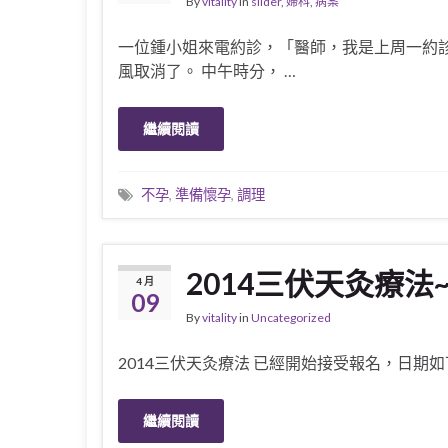
By
vitality
in
slider
,
婦科
,
病案
一位鍾小姐來電約診，「醫師，我是上周一約
風取消了。 中午時分， …
繼續閱讀
不孕
,
準備懷孕
,
調理
2014三伏天灸療法
4 月
09
By
vitality
in
Uncategorized
2014三伏天灸療法 已經開始接受報名，日期如下： 
繼續閱讀