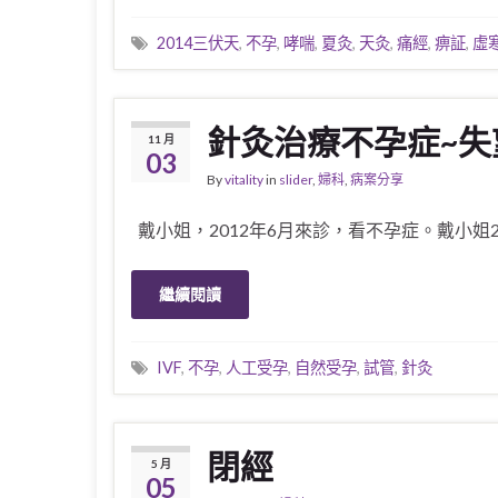
2014三伏天
,
不孕
,
哮喘
,
夏灸
,
天灸
,
痛經
,
痹証
,
虛
針灸治療不孕症~失
11 月
03
By
vitality
in
slider
,
婦科
,
病案分享
戴小姐，2012年6月來診，看不孕症。戴小姐2
繼續閱讀
IVF
,
不孕
,
人工受孕
,
自然受孕
,
試管
,
針灸
閉經
5 月
05