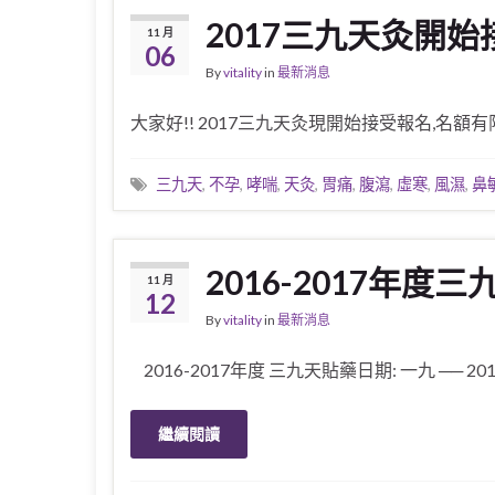
2017三九天灸開
11 月
06
By
vitality
in
最新消息
大家好!! 2017三九天灸現開始接受報名,名
三九天
,
不孕
,
哮喘
,
天灸
,
胃痛
,
腹瀉
,
虛寒
,
風濕
,
鼻
2016-2017年度
11 月
12
By
vitality
in
最新消息
2016-2017年度 三九天貼藥日期: 一九 ── 201
繼續閱讀