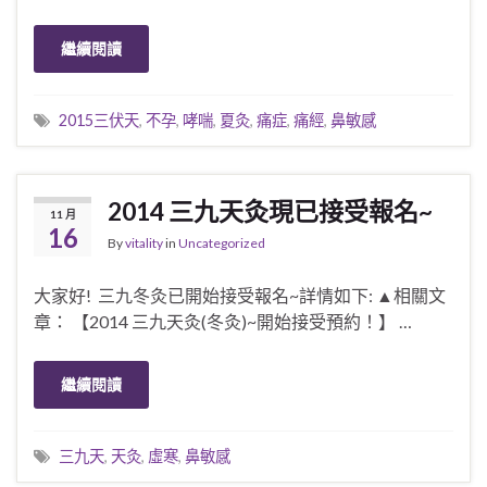
繼續閱讀
2015三伏天
,
不孕
,
哮喘
,
夏灸
,
痛症
,
痛經
,
鼻敏感
2014 三九天灸現已接受報名~
11 月
16
By
vitality
in
Uncategorized
大家好! 三九冬灸已開始接受報名~詳情如下: ▲相關文
章： 【2014 三九天灸(冬灸)~開始接受預約！】 …
繼續閱讀
三九天
,
天灸
,
虛寒
,
鼻敏感