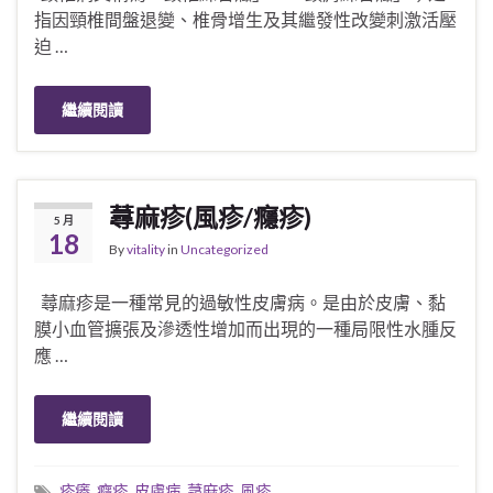
指因頸椎間盤退變、椎骨增生及其繼發性改變刺激活壓
迫 …
繼續閱讀
蕁麻疹(風疹/癮疹)
5 月
18
By
vitality
in
Uncategorized
蕁麻疹是一種常見的過敏性皮膚病。是由於皮膚、黏
膜小血管擴張及滲透性增加而出現的一種局限性水腫反
應 …
繼續閱讀
疹癢
,
癮疹
,
皮膚病
,
蕁麻疹
,
風疹