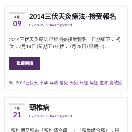
2014三伏天灸療法~接受報名
4 月
09
By
vitality
in
Uncategorized
2014三伏天灸療法 已經開始接受報名，日期如下： 初
伏：7月18日 (星期五) 中伏：7月28日 (星期一) …
繼續閱讀
2014三伏天
,
不孕
,
哮喘
,
夏灸
,
天灸
,
痛經
,
痹証
,
虛寒
,
鼻敏感
頸椎病
5 月
21
By
vitality
in
Uncategorized
頸椎病又稱為「頸椎綜合癥」、「頸肩綜合癥」；是