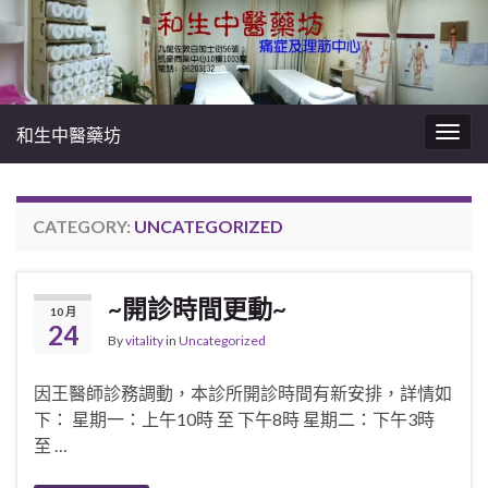
和生中醫藥坊
Togg
navig
CATEGORY:
UNCATEGORIZED
~開診時間更動~
10 月
24
By
vitality
in
Uncategorized
因王醫師診務調動，本診所開診時間有新安排，詳情如
下： 星期一：上午10時 至 下午8時 星期二：下午3時
至 …