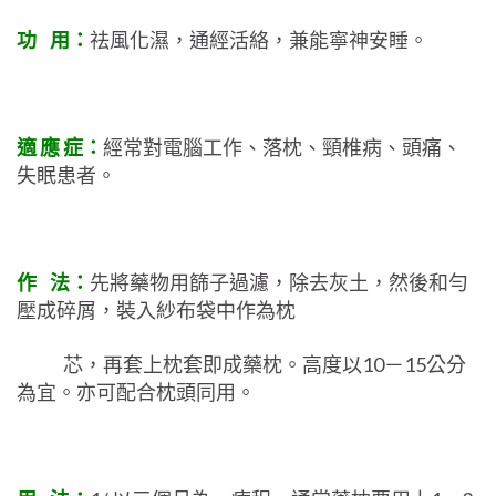
功 用：
祛風化濕，通經活絡，兼能寧神安睡。
適 應 症：
經常對電腦工作、落枕、頸椎病、頭痛、
失眠患者。
作 法：
先將藥物用篩子過濾，除去灰土，然後和勻
壓成碎屑，裝入紗布袋中作為枕
芯，再套上枕套即成藥枕。高度以10－15公分
為宜。亦可配合枕頭同用。