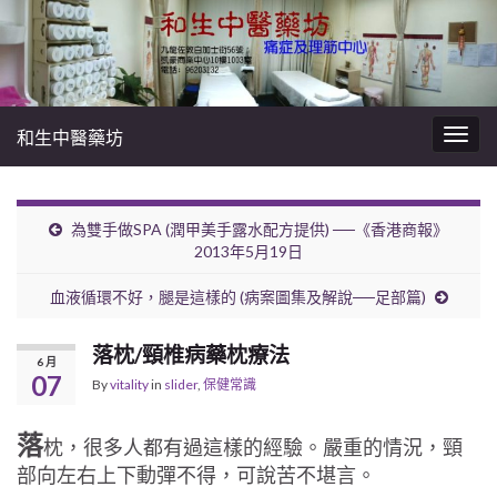
和生中醫藥坊
Togg
navig
為雙手做SPA (潤甲美手露水配方提供) ──《香港商報》
2013年5月19日
血液循環不好，腿是這樣的 (病案圖集及解說──足部篇)
落枕/頸椎病藥枕療法
6 月
07
By
vitality
in
slider
,
保健常識
落
枕，很多人都有過這樣的經驗。嚴重的情況，頸
部向左右上下動彈不得，可說苦不堪言。