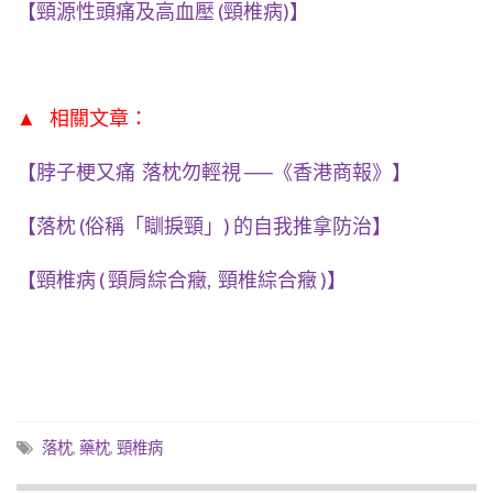
【頸源性頭痛及高血壓 (頸椎病)】
▲ 相關文章：
【
脖子梗又痛 落枕勿輕視 ──《香港商報》】
【落枕 (俗稱「瞓捩頸」) 的自我推拿防治】
【頸椎病 ( 頸肩綜合癥, 頸椎綜合癥 )】
落枕
,
藥枕
,
頸椎病