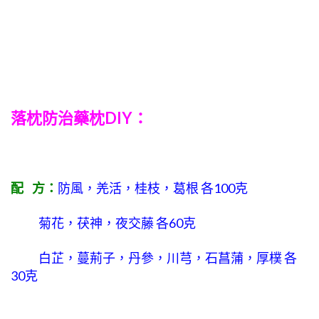
落枕防治藥枕DIY：
配 方：
防風，羌活，桂枝，葛根 各100克
菊花，茯神，夜交藤 各60克
白芷，蔓荊子，丹參，川芎，石菖蒲，厚樸 各
30克