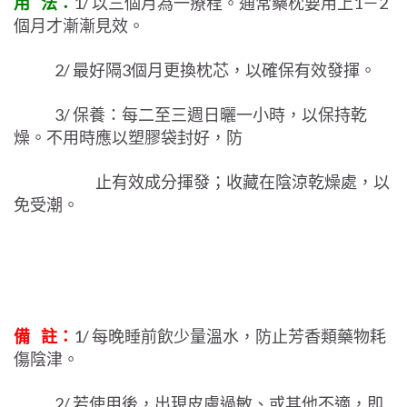
用 法：
1/ 以三個月為一療程。通常藥枕要用上1－2
個月才漸漸見效。
2/ 最好隔3個月更換枕芯，以確保有效發揮。
3/ 保養：每二至三週日曬一小時，以保持乾
燥。不用時應以塑膠袋封好，防
止
有效成分揮發；收藏在陰涼乾燥處，以
免受潮。
備 註：
1/ 每晚睡前飲少量溫水，防止芳香類藥物耗
傷陰津。
2/ 若使用後，出現皮膚過敏、或其他不適，即