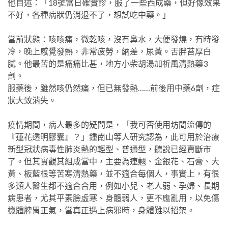
他自述：「18號當日確實診，服了一些西成藥，但好像效果
不好，各種病狀仍消退不了，想試吃中藥。」
當前狀態：咳咳痛，微乾咳，沒有鼻水，大便發燒，有時發
冷，晚上感覺發熱，非常疲勞，納差，尿黃。舌胖苔厚白
膩。他最苦的是痛痛比甚，地方小柴胡湯加祈風清熱藥3
劑。
服藥後，雖然咳仍然痛，但已無發熱……前後用中藥6劑，症
狀大致消失。
疫情期間，病人最多的疑問是，「我可否使用坊間流傳的
『蓮花透明膠囊』？」鍾南山等人研究認為，此可用於治療
新型冠狀病毒性肺炎熱的輕型、普通型，聽說已經賣斷市
了。但其實觀其組成當中，主要為連翹、金銀花、石膏、大
黃、板藍根等苦寒清熱藥，並不適合每個人，事實上，有很
多類人醫生都不適合合用，例如小兒、老人弱、孕婦、長期
病患者，尤其平素臉虛寒、身體弱人，更不應亂用，以免傷
機體脾胃正氣，當真正遇上病邪時，身體難以招架。