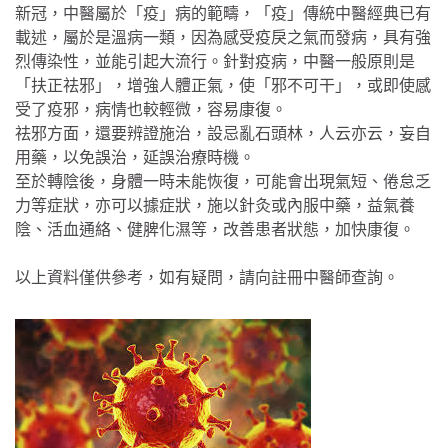
新冠，中醫屬於「疫」病的範疇，「疫」傳統中醫經典已有
載述，屬於是溫病一類，因為感受疫戾之氣而發病，具有強
烈傳染性，並能引起大流行。針對疫病，中醫一般原則是
「扶正祛邪」，增強人體正氣，使「邪不可干」，或即使感
受了疫邪，病情也較輕微，容易康復。
祛邪方面，還要辨證施治，設忌亂石頭林，人云亦云，妄自
用藥，以免誤治，延誤治療時機。
至於轉陰後，身體一時未能恢復，可能會出現氣短、倦怠乏
力等症狀，亦可以據症狀，施以針灸或內服中藥，益氣養
陰、活血通絡、健脾化濕等，改善患者狀態，加快康復。
以上資料僅供參考，如有疑問，請向註冊中醫師查詢。