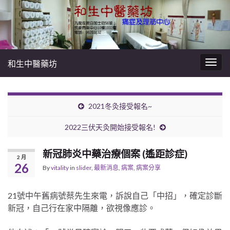
和生中醫藥坊
Togg
navig
2021冬灸接受報名~
2022三伏天灸開始接受報名!
新冠肺炎中藥治療個案 (遙距診症)
2 月
26
By
vitality
in
slider
,
最新消息
,
病案
,
病案分享
21號中午舊病號蔡先生來電，訴說自己「中招」，確定診斷
新冠，自己行在家中隔離，欲視像應診。