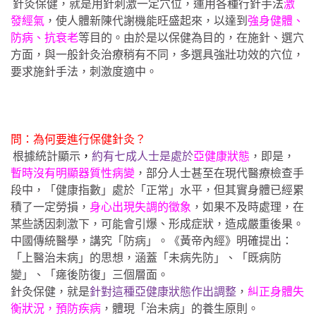
針灸保健，就是用針刺激一定穴位，運用各種行針手法
激
發經氣
，使人體新陳代謝機能旺盛起來，以達到
強身健體、
防病、抗衰老
等目的。由於是以保健為目的，在施針、選穴
方面，與一般針灸治療稍有不同，多選具強壯功效的穴位，
要求施針手法，刺激度適中。
問：為何要進行保健針灸？
根據統計顯示
，
約有七成人士是處於
亞健康狀態
，即是，
暫時沒有明顯器質性病變
，部分人士甚至在現代醫療檢查手
段中，「健康指數」處於「正常」水平，但其實身體已經累
積了一定勞損，
身心出現失調的徵象
，如果不及時處理，在
某些誘因刺激下，可能會引爆、形成症狀，造成嚴重後果。
中國傳統醫學，講究「防病」。《黃帝內經》明確提出：
「上醫治未病」的思想，涵蓋「未病先防」、「既病防
變」、「瘥後防復」三個層面。
針灸保健，就是
針對這種亞健康狀態作出調整
，
糾正身體失
衡狀況，預防疾病
，體現「治未病」的養生原則。