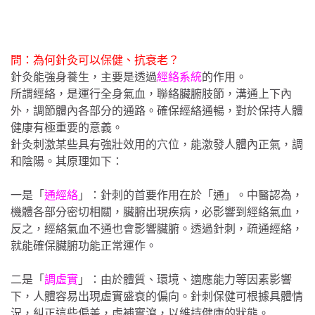
問：為何針灸可以保健、抗衰老？
針灸能強身養生，主要是透過
經絡系統
的作用。
所謂經絡，是運行全身氣血，聯絡臟腑肢節，溝通上下內
外，調節體內各部分的通路。確保經絡通暢，對於保持人體
健康有極重要的意義。
針灸刺激某些具有強壯效用的穴位，能激發人體內正氣，調
和陰陽。其原理如下：
一是「
通經絡
」：針刺的首要作用在於「通」。中醫認為，
機體各部分密切相關，臟腑出現疾病，必影響到經絡氣血，
反之，經絡氣血不通也會影響臟腑。透過針刺，疏通經絡，
就能確保臟腑功能正常運作。
二是「
調虛實
」：由於體質、環境、適應能力等因素影響
下，人體容易出現虛實盛衰的偏向。針刺保健可根據具體情
況，糾正這些偏差，虛補實瀉，以維持健康的狀態。