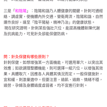
三是「
和陰陽
」：陰陽和諧乃人體健康的關鍵。針刺可通經
絡、調虛實，使機體內外交通，營衛周流，陰陽和諧，自然
運作良好，達至「陰平陽秘，精神乃治」的健康狀態。
現在研究證明，針刺某些強壯穴位，能提高機體新陳代謝
及抗病能力，可見針灸卻能保健防病。
問：針灸保健有哪些原則？
針刺保健，如想增強某一方面機能，可選用單穴，以突出其
效應；如欲調理整體機能，則可選擇一組穴位，以增強其效
果。具體取穴，因應各人具體其情況而定。一般保健施針，
宜和緩，刺激量適中。但要注意，過飢、過飽、情緒不穩，
過勞，孕婦及身體過度虛弱者，均不宜進行針刺。