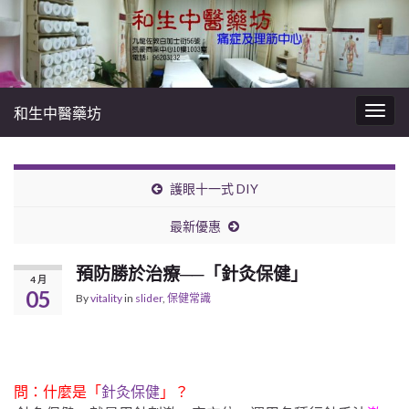
和生中醫藥坊
Togg
navig
護眼十一式 DIY
最新優惠
預防勝於治療──「針灸保健」
4 月
05
By
vitality
in
slider
,
保健常識
問：什麼是「
針灸保健
」？