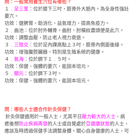
問：一般常用養生穴位有哪些？
１﹒
足三里
：位於膝下三吋，脛骨外大筋內。為全身性強壯
要穴。
功效：健脾胃，助消化，益氣增力，提高免疫力。
２﹒曲池：位於肘外輔骨。曲肘，肘橫紋盡頭便是此穴。
功效：調整血壓，防止老人視力衰退。
３﹒
三陰交
：位於足內踝高點上３吋，脛骨內側面後緣。
功效：增強腹腔臟器，特別是生殖系統的健康。
４﹒
氣海
：位於臍下１﹒５吋。
功效：保健、強體的要穴，能固本培元。
５﹒
關元
：位於臍下３吋。
功效：保健、強體的要穴，能固本培元。
問：哪些人士適合作針灸保健？
針灸保健適用於一般人士，尤其平日
壓力較大的人士
、病
癒後想
防止疾病再發
的人士或自覺處於
亞健康狀態
的人士，
應該及時透過保健手法調整身體。關心自身健康的人士，可