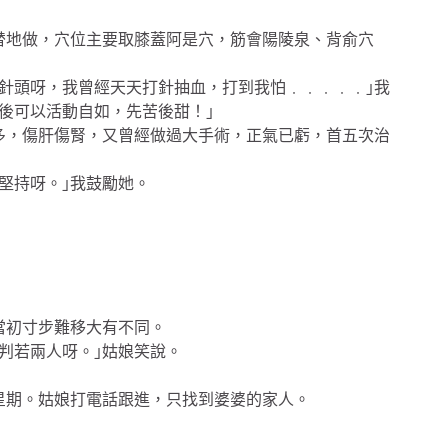
替地做，穴位主要取膝蓋阿是穴，筋會陽陵泉、背俞穴
針頭呀，我曾經天天打針抽血，打到我怕﹒﹒﹒﹒﹒｣我
後可以活動自如，先苦後甜！｣
多，傷肝傷腎，又曾經做過大手術，正氣已虧，首五次治
堅持呀。｣我鼓勵她。
當初寸步難移大有不同。
判若兩人呀。｣姑娘笑說。
星期。姑娘打電話跟進，只找到婆婆的家人。