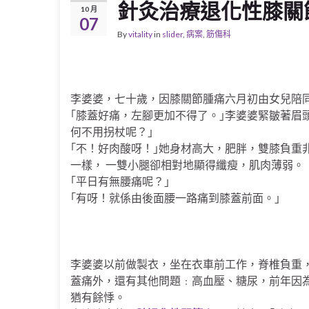
針灸治療退化性膝關
10 月
07
By
vitality
in
slider
,
病案
,
筋傷科
李婆婆，七十歲，因膝關節腫痛六月初由女兒陪
｢膝蓋好痛，左腳更加不得了。｣李婆婆緊皺著眉
何不用拐杖呢？｣
｢不！好肉酸呀！｣她身材高大，肥胖，雙膝負重
一樣， 一雙小腿卻相對地顯得纖瘦，肌肉薄弱。
｢平日有無腰痛呢？｣
｢有呀！就係由後面腰一路痛到膝蓋前面。｣
李婆婆以前做製衣，坐在衣車前工作，脊椎負重
蓋痛外，還有其他問題﹕高血壓、糖尿，前年因為
猶有餘悸。