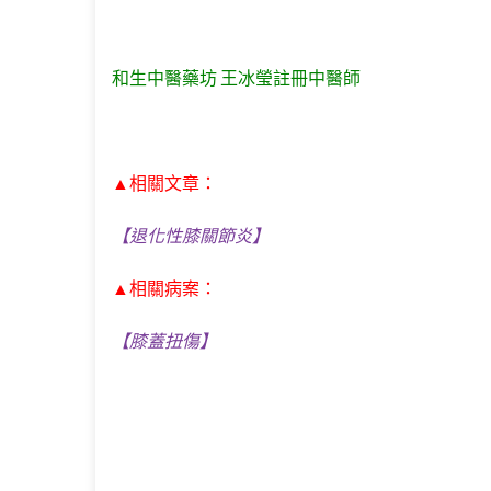
和生中醫藥坊 王冰瑩註冊中醫師
▲相關文章：
【退化性膝關節炎】
▲相關病案：
【膝蓋扭傷】