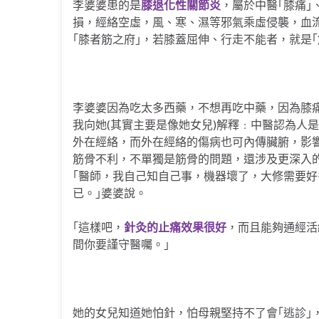
李婆婆患的是
膝退化性關節炎
，屬於中醫｢膝痛｣
損，經絡空虛，風、寒、濕等邪氣乘虛侵襲，血
｢膝者筋之府｣，若膝蓋屈伸、行走不能者，就是｢
李婆婆因為吃太多西藥，不想再吃中藥，因為膝
我向她(其實主要是像她女兒)解釋﹕中醫認為人
外在經絡，而外在經絡的傷病也可內傳臟腑，影
筋骨不利，不單獨是筋骨的問題，還涉及更深入
｢醫師，我自己知自己事，機器壞了，大修需要
已。｣婆婆說。
｢這樣吧，
針灸的止痛效果很好
，而且能夠通經活
間你要謹守醫囑。｣
她的女兒知道她怕針，怕母親堅持不了會｢逃診｣