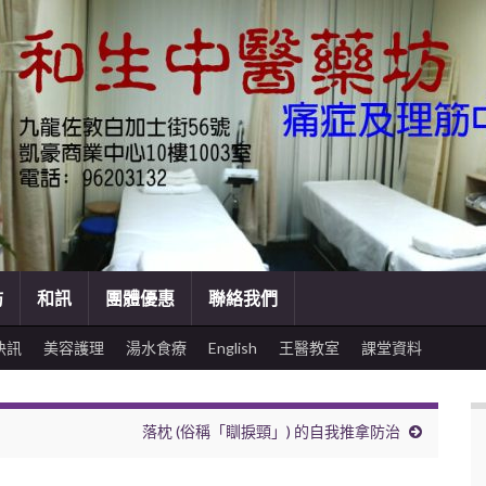
訪
和訊
團體優惠
聯絡我們
快訊
美容護理
湯水食療
English
王醫教室
課堂資料
落枕 (俗稱「瞓捩頸」) 的自我推拿防治