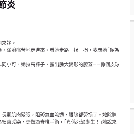
節炎
同來診。
頭，滿臉痛苦地走進來。看她走路一拐一拐，我問她｢你為
非同小可，她拉高褲子，露出腫大變形的膝蓋——像個皮球
，長期肌肉緊張，阻礙氣血流通，腰膝都勞損了。她除膝
細菌感染，更做過脊椎手術，｢真係死過翻生！｣她說來