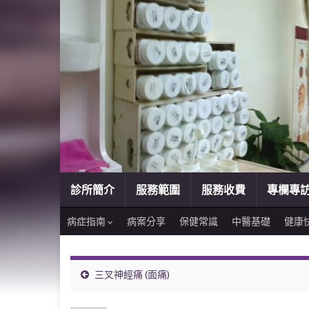
診所簡介
服務範圍
服務收費
專欄專
病症指南
病案分享
保健常識
中醫基礎
健康
三叉神經痛 (面痛)