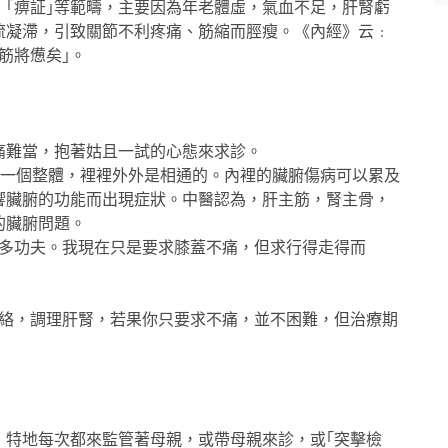
、｢痹証｣等範疇，主要因為年老體虛，氣血不足，肝腎虧
流凝滯，引致關節不利疼痛、筋縮而脛瘦。《內經》云﹕
筋將憊矣｣。
痛難當，抱著姑且一試的心態來求診。
是一個整體，裡裡外外是相通的。內裡的臟腑傷病可以累及
響臟腑的功能而出現症狀。中醫認為，肝主筋，腎主骨，
的臟腑問題。
好多功夫。我現在只是要求膝蓋不痛，但求行得走得而
絡，調理肝腎，若果你只要求不痛，並不困難，但治療期
，特地每次都來監管著母親，或帶母親來診，或｢突擊檢