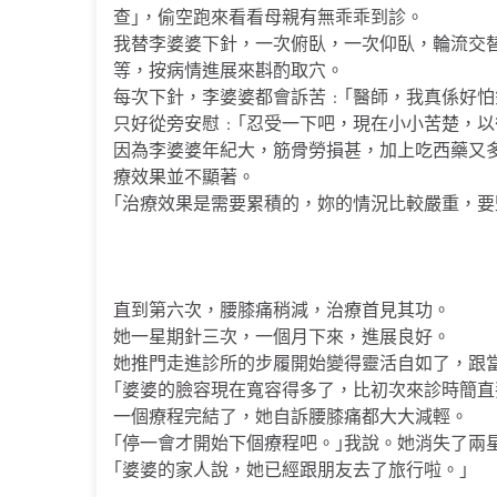
查｣，偷空跑來看看母親有無乖乖到診。
我替李婆婆下針，一次俯臥，一次仰臥，輪流交
等，按病情進展來斟酌取穴。
每次下針，李婆婆都會訴苦﹕｢醫師，我真係好怕
只好從旁安慰﹕｢忍受一下吧，現在小小苦楚，以
因為李婆婆年紀大，筋骨勞損甚，加上吃西藥又
療效果並不顯著。
｢治療效果是需要累積的，妳的情況比較嚴重，要
直到第六次，腰膝痛稍減，治療首見其功。
她一星期針三次，一個月下來，進展良好。
她推門走進診所的步履開始變得靈活自如了，跟
｢婆婆的臉容現在寬容得多了，比初次來診時簡直
一個療程完結了，她自訴腰膝痛都大大減輕。
｢停一會才開始下個療程吧。｣我說。她消失了兩
｢婆婆的家人說，她已經跟朋友去了旅行啦。｣