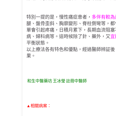
特別一提的是，慢性痛症患者，
多伴有較為
腿、盤骨歪斜、胸廓變形、脊柱側彎等，都
單會引起疼痛，日積月累下，長期血流阻塞
病、婦科病等。這時候除了針、藥外，又
宜
平衡狀態。
以上療法各有特色和優點，經過醫師辨証後
果。
和生中醫藥坊 王冰瑩 註冊中醫師
▲相關病案：