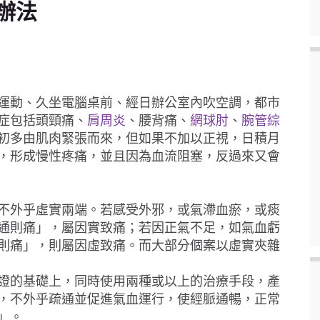
辦法
運動、久坐電腦桌前、經日辦公室內吹空調，都市
症包括頭頸痛、
肩周炎
、腰背痛、
網球肘
、
腕管綜
初多由肌肉緊張而來，但如果不加以正視，日積月
，形成慢性疼痛，並且因為血流阻塞，反過來又會
不外乎虛實兩端。若感受外邪，或氣滯血瘀，或痰
通則痛」，屬因實致痛；若因正氣不足，如氣血虧
則痛」，則屬因虛致痛。而大部分個案以虛實夾雜
證的基礎上，同時使用兩種或以上的治療手段，產
，不外乎疏通並促進氣血運行，使經脈通暢，正常
」。