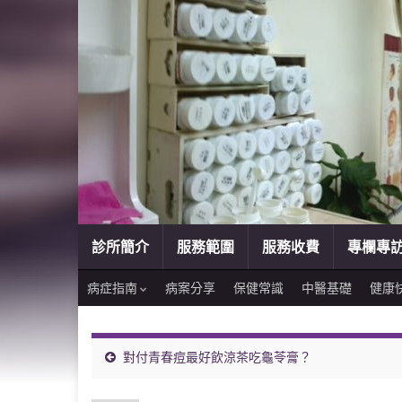
診所簡介
服務範圍
服務收費
專欄專
病症指南
病案分享
保健常識
中醫基礎
健康
對付青春痘最好飲涼茶吃龜苓膏？