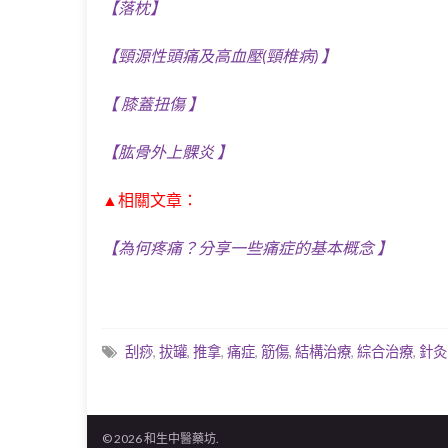
【落枕】
【頸源性頭痛及高血壓(頸椎病) 】
【 膝蓋扭傷 】
【肱骨外上髁炎 】
▲相關文章：
【為何疼痛？分享一些痛症的基本概念 】
刮痧
,
拔罐
,
推拿
,
痛症
,
筋傷
,
結構治療
,
綜合治療
,
針灸
© 2026 和生中醫藥坊.