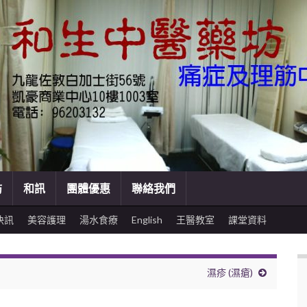
訪
和訊
團體優惠
聯絡我們
快訊
美容護理
湯水食療
English
王醫教室
課堂資料
濕疹 (濕瘡)