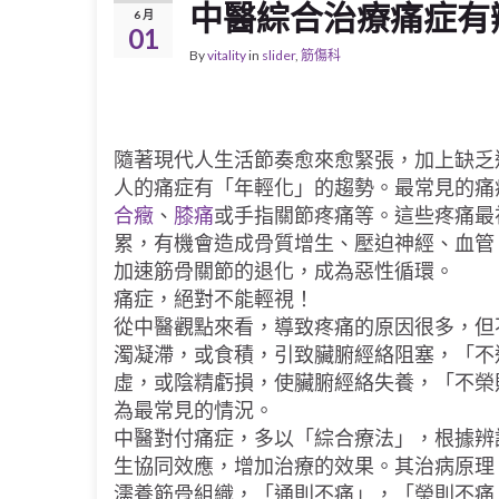
中醫綜合治療痛症有
6 月
01
By
vitality
in
slider
,
筋傷科
隨著現代人生活節奏愈來愈緊張，加上缺乏
人的痛症有「年輕化」的趨勢。最常見的痛
合癥
、
膝痛
或手指關節疼痛等。這些疼痛最
累，有機會造成骨質增生、壓迫神經、血管
加速筋骨關節的退化，成為惡性循環。
痛症，絕對不能輕視！
從中醫觀點來看，導致疼痛的原因很多，但
濁凝滯，或食積，引致臟腑經絡阻塞，「不
虛，或陰精虧損，使臟腑經絡失養，「不榮
為最常見的情況。
中醫對付痛症，多以「綜合療法」，根據辨
生協同效應，增加治療的效果。其治病原理
濡養筋骨組織，「通則不痛」，「榮則不痛