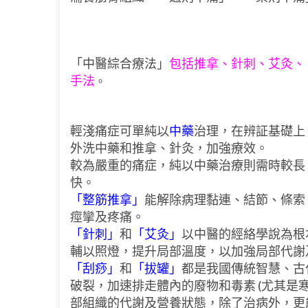
「中醫綜合療法」
包括推拿、針刺、艾灸、
手法
。
輕淺痛症可單純以
中藥
治理，在辨証基礎上
外洗中藥和推拿、針灸，加強療效。
較為嚴重的痛症，純以中藥治療則需時較長，
快。
「整筋推拿」
能解除病理黏連、結節、條索
痙攣及疼痛。
「針刺」
和
「艾灸」
以中醫的經絡學說為根
輔以照燈，提升局部溫度，以加強局部代謝
「刮痧」
和
「拔罐」
都是我國傳統智慧、古
破裂，加速排走體內的廢物和毒素 (尤其是
部組織的代謝及營養狀態，除了治病外，更