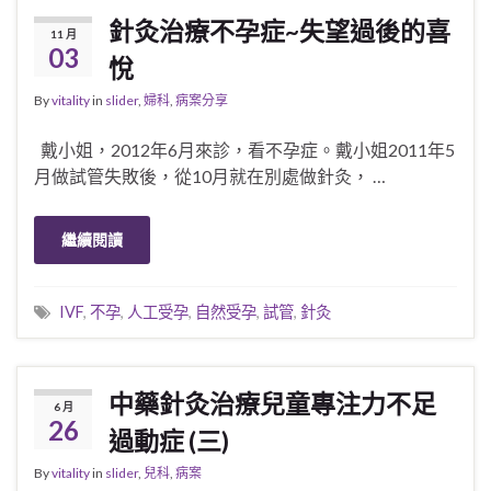
針灸治療不孕症~失望過後的喜
11 月
03
悅
By
vitality
in
slider
,
婦科
,
病案分享
戴小姐，2012年6月來診，看不孕症。戴小姐2011年5
月做試管失敗後，從10月就在別處做針灸， …
繼續閱讀
IVF
,
不孕
,
人工受孕
,
自然受孕
,
試管
,
針灸
中藥針灸治療兒童專注力不足
6 月
26
過動症 (三)
By
vitality
in
slider
,
兒科
,
病案