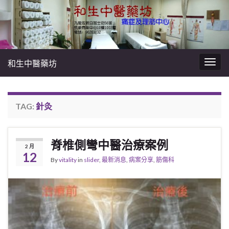
和生中醫藥坊
Togg
navig
TAG:
針灸
脊椎側彎中醫治療案例
2 月
12
By
vitality
in
slider
,
最新消息
,
病案分享
,
筋傷科