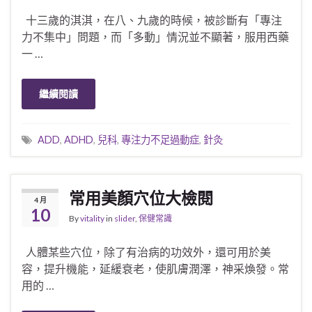
十三歲的淇淇，在八、九歲的時候，被診斷有「專注
力不集中」問題，而「多動」情況並不顯著，服用西藥
一 …
繼續閱讀
ADD
,
ADHD
,
兒科
,
專注力不足過動症
,
針灸
常用美顏穴位大檢閱
4 月
10
By
vitality
in
slider
,
保健常識
人體某些穴位，除了有治病的功效外，還可用於美
容，提升機能，延緩衰老，使肌膚潤澤，神采煥發。常
用的 …