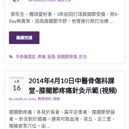
By
vitality
in
slider
,
病案分享
鄧先生，欖球愛好者，3年前因打球肩關節受傷，照X-
Ray無異常，因為肩關節不舒，他曾進行跌打治療 …
繼續閱讀
手術後遺症
,
疼痛
,
筋傷
,
肩關節挫傷
,
針灸
2014年4月10日中醫骨傷科課
4 月
16
堂~膝關節疼痛針灸示範 (視頻)
By
vitality
in
slider
,
教學資料
,
視頻
膝關節疼痛，多見於長者、扁平足患者、膝關節勞損
者。 針灸對於膝痛，通常可取血海、梁丘、足三里、
陽陵泉等穴位。由 …