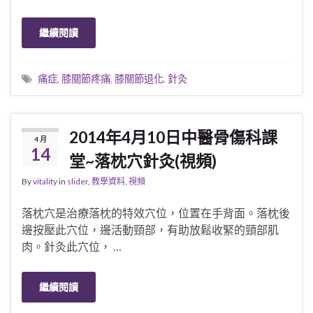
繼續閱讀
痛症
,
膝關節疼痛
,
膝關節退化
,
針灸
2014年4月10日中醫骨傷科課
4 月
14
堂~落枕穴針灸(視頻)
By
vitality
in
slider
,
教學資料
,
視頻
落枕穴是治療落枕的特效穴位，位置在手背面。落枕後
邊按壓此穴位，邊活動頸部，有助放鬆收緊的頸部肌
肉。針灸此穴位， …
繼續閱讀