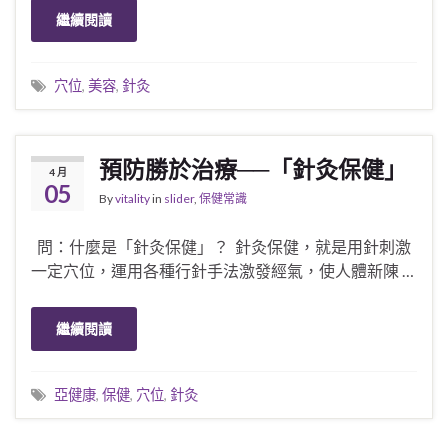
繼續閱讀
穴位
,
美容
,
針灸
預防勝於治療──「針灸保健」
4 月
05
By
vitality
in
slider
,
保健常識
問：什麼是「針灸保健」？ 針灸保健，就是用針刺激
一定穴位，運用各種行針手法激發經氣，使人體新陳 …
繼續閱讀
亞健康
,
保健
,
穴位
,
針灸