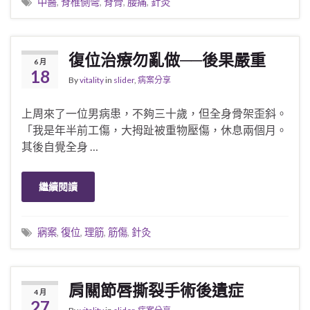
中醫
,
脊椎側彎
,
脊骨
,
腰痛
,
針灸
復位治療勿亂做──後果嚴重
6 月
18
By
vitality
in
slider
,
病案分享
上周來了一位男病患，不夠三十歲，但全身骨架歪斜。
「我是年半前工傷，大拇趾被重物壓傷，休息兩個月。
其後自覺全身 …
繼續閱讀
寎案
,
復位
,
理筋
,
筋傷
,
針灸
肩關節唇撕裂手術後遺症
4 月
27