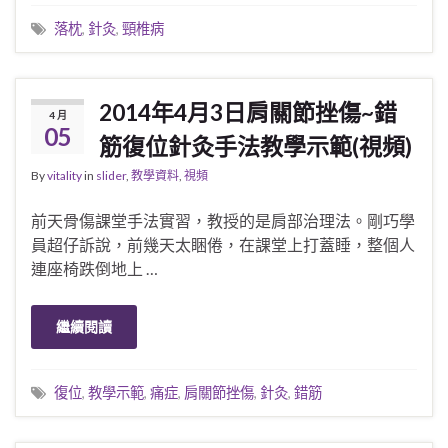
落枕
,
針灸
,
頸椎病
2014年4月3日肩關節挫傷~錯
4 月
05
筋復位針灸手法教學示範(視頻)
By
vitality
in
slider
,
教學資料
,
視頻
前天骨傷課堂手法實習，教授的是肩部治理法。剛巧學
員超仔訴說，前幾天太睏倦，在課堂上打蓋睡，整個人
連座椅跌倒地上 …
繼續閱讀
復位
,
教學示範
,
痛症
,
肩關節挫傷
,
針灸
,
錯筋