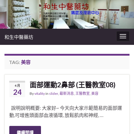
和生中醫藥坊
Togg
navig
TAG:
美容
面部運動2鼻部 (王醫教室08)
4 月
24
By
vitality
in
slider
,
最新消息
,
王醫教室
,
美容
說明說明概要: 大家好~ 今天向大家示範簡易的面部運
動,可增進頭面部血液循環, 放鬆肌肉和神經, …
繼續閱讀