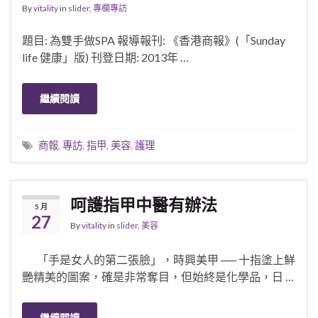
By
vitality
in
slider
,
專欄專訪
題目: 為雙手做SPA 報導報刊: 《香港商報》(「Sunday
life 健康」版) 刊登日期: 2013年 …
繼續閱讀
商報
,
專訪
,
指甲
,
美容
,
護理
呵護指甲中醫有辦法
5 月
27
By
vitality
in
slider
,
美容
「手是女人的第二張臉」，時興美甲 ── 十指塗上鮮
艷精美的圖案，確是非常奪目，但始終是化學品，日 …
繼續閱讀