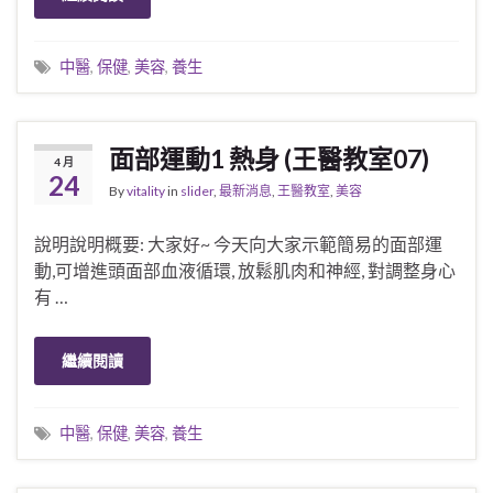
中醫
,
保健
,
美容
,
養生
面部運動1 熱身 (王醫教室07)
4 月
24
By
vitality
in
slider
,
最新消息
,
王醫教室
,
美容
說明說明概要: 大家好~ 今天向大家示範簡易的面部運
動,可增進頭面部血液循環, 放鬆肌肉和神經, 對調整身心
有 …
繼續閱讀
中醫
,
保健
,
美容
,
養生