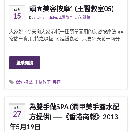
頭面美容按摩1 (王醫教室05)
12 月
15
By
vitality
in
slider
,
王醫教室
,
美容
,
視頻
大家好~ 今天向大家示範一種簡單實用的美容按摩法, 非
常簡單實用, 持之以恆, 可延緩衰老~ 只要每天花一兩分
…
繼續閱讀
保健按摩
,
王醫教室
,
美容
為雙手做SPA (潤甲美手露水配
5 月
27
方提供) ──《香港商報》2013
年5月19日