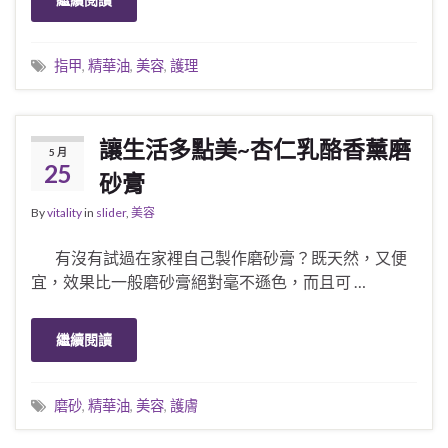
指甲
,
精華油
,
美容
,
護理
讓生活多點美~杏仁乳酪香薰磨
5 月
25
砂膏
By
vitality
in
slider
,
美容
有沒有試過在家裡自己製作磨砂膏？既天然，又便
宜，效果比一般磨砂膏絕對毫不遜色，而且可 …
繼續閱讀
磨砂
,
精華油
,
美容
,
護膚