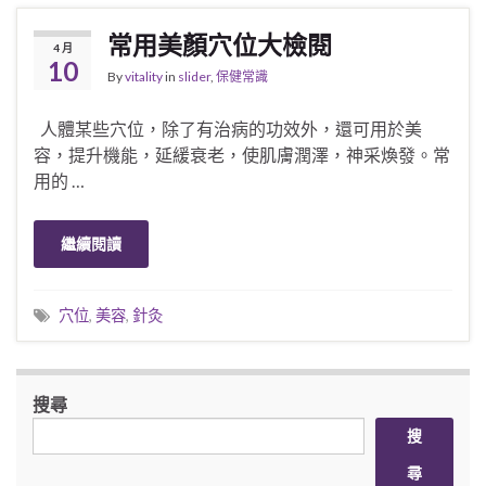
常用美顏穴位大檢閱
4 月
10
By
vitality
in
slider
,
保健常識
人體某些穴位，除了有治病的功效外，還可用於美
容，提升機能，延緩衰老，使肌膚潤澤，神采煥發。常
用的 …
繼續閱讀
穴位
,
美容
,
針灸
搜尋
搜
尋