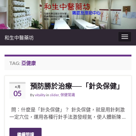
和生中醫藥坊
Togg
navig
TAG:
亞健康
預防勝於治療──「針灸保健」
4 月
05
By
vitality
in
slider
,
保健常識
問：什麼是「針灸保健」？ 針灸保健，就是用針刺激
一定穴位，運用各種行針手法激發經氣，使人體新陳 …
繼續閱讀