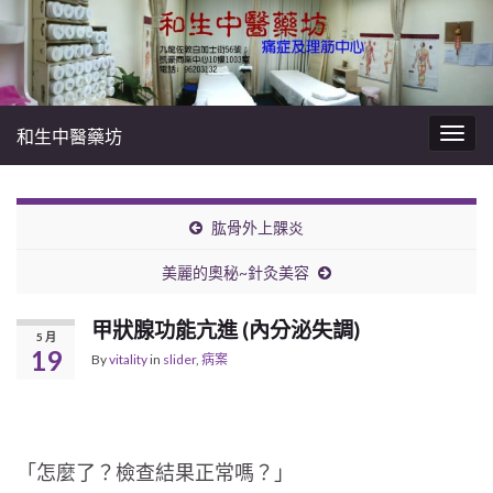
和生中醫藥坊
Togg
navig
肱骨外上髁炎
美麗的奧秘~針灸美容
甲狀腺功能亢進 (內分泌失調)
5 月
19
By
vitality
in
slider
,
病案
「怎麼了？檢查結果正常嗎？」