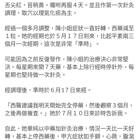
舌尖紅，苔稍黃。囑咐再服４天。並且作第一次針灸
調理，取穴以理氣化痰為主。
經過一個多月調整，陳小姐症狀一直好轉，西藥減至
１粒。她的經期也於５月１７日到來，比起平素兩三
個月一次經期，這次是非常「準時」。
可能因為之前反復發作，陳小姐的治療決心非常堅
決。每星期來開７天藥，基本上除行經時停針外，每
星期也堅持做一次針灸。
經調理後，準時於６月1７日來經。
「西醫建議我明天開始完全停藥，然後觀察３個月，
之後再做複查。」她於７月１０日來診時告訴我。
自此，她單純以中藥加針灸治療，情況一天比一天好
轉，基本上停西藥後，甲亢症狀如手顫，心跳，腹瀉