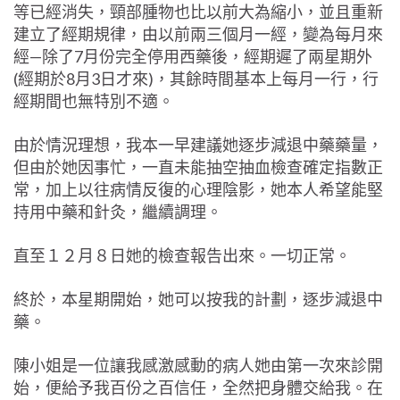
等已經消失，頸部腫物也比以前大為縮小，並且重新
建立了經期規律，由以前兩三個月一經，變為每月來
經—除了7月份完全停用西藥後，經期遲了兩星期外
(經期於8月3日才來)，其餘時間基本上每月一行，行
經期間也無特別不適。
由於情況理想，我本一早建議她逐步減退中藥藥量，
但由於她因事忙，一直未能抽空抽血檢查確定指數正
常，加上以往病情反復的心理陰影，她本人希望能堅
持用中藥和針灸，繼續調理。
直至１２月８日她的檢查報告出來。一切正常。
終於，本星期開始，她可以按我的計劃，逐步減退中
藥。
陳小姐是一位讓我感激感動的病人她由第一次來診開
始，便給予我百份之百信任，全然把身體交給我。在