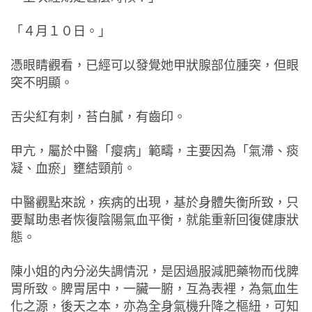
「４月１０日。」
憑眼睛觀看，已經可以發覺她甲狀腺部位腫突，但眼
突不明顯。
舌尖紅有刺，苔白膩，有齒印。
甲亢，屬於中醫「瘿病」範疇，主要因為「氣滯、痰
凝、血瘀」壅結頸前。
中醫觀點來說，疾病的出現，基於身體失衡所致，只
要幫助患者恢復陰陽氣血平衡，就能重新回復健康狀
態。
陳小姐的內分泌失調情況，是因過服減肥藥物而伐脾
胃所致。脾胃居中，一臟一腑，互為表裡，為氣血生
化之源，後天之本，亦為全身氣機升降之樞紐，可知