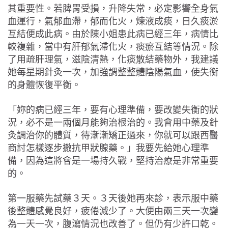
其重要性。若脾胃受損，升降失常，必定影響全身氣
血運行，氣郁血滯，郁而化火，煉液成痰，日久痰淤
互結便成此病。由於陳小姐患此病已經三年，病情比
較複雜，當中有肝郁氣滯化火，痰瘀互結等情況。除
了用疏肝理氣，滋陰清熱，化痰散結藥物外，我建議
她每星期針灸一次，加強調整整體陰陽氣血，使失衡
的身體恢復平衡。
「妳的病已經三年，要有心理準備，要改變失衡的狀
況，必不是一兩個月能夠治根治的。我會用中藥及針
灸調治你的體質，待漸漸矯正過來，你就可以跟西醫
商討怎樣逐步撤抗甲狀腺藥。」我要先給她心理準
備，因為這將會是一場持久戰，堅持治療是非常重要
的。
第一服藥先試藥３天。３天後她再來診，表示服中藥
後整體感覺良好，疲倦減少了。大便由兩三天一次變
為一天一次，腹瀉情況也改善了。但仍有少許口乾。