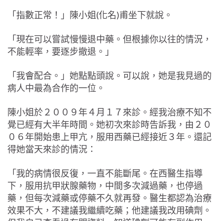
「指數正常！」陳小姐(化名)甫坐下就說。
「現在可以嘗試慢慢退中藥。但根據你以往的情況，
不能輕率，要逐步撤退。」
「我會配合。」她點點頭說。可以說，她是我見過的
病人中最為合作的一位。
陳小姐於２００９年４月１７來診。經我治療不知不
覺已經有大半年時間。她初次來診時告訴我，由２０
０６年開始患上甲亢，服用西藥已經接近３年。還記
得她當天來診的情況：
「我的病情很反復，一直不能斷尾。在西醫生指導
下，服用抗甲狀腺藥物，中間多次減過藥，也停過
藥，但每次減藥或停藥不久就再發。醫生都認為治療
效果不大，不建議我繼續吃藥；他建議我改用碘劑。