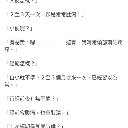
「大便怎樣？」
「２至３天一次，卻是常常肚瀉！」
「小便呢？」
「有點黃。嗯﹒﹒﹒﹒﹒﹒還有，我時常頭部兩側疼
痛。」
「經期怎樣？」
「自小就不準。２至３個月才來一次，已經習以為
常。」
「行經前後有無不適？」
「經前會腹痛，也會肚瀉。」
「上次經期是甚麼時候？」