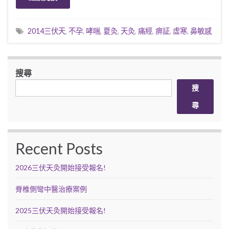
2014三伏天
,
不孕
,
哮喘
,
夏灸
,
天灸
,
痛經
,
痹証
,
虛寒
,
鼻敏感
搜尋
搜
尋
Recent Posts
2026三伏天灸開始接受報名!
脊椎側彎中醫治療案例
2025三伏天灸開始接受報名!