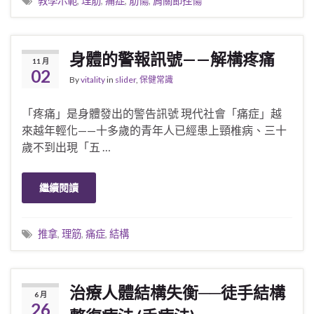
教學示範
,
理筋
,
痛症
,
筋傷
,
肩關節挫傷
身體的警報訊號——解構疼痛
11 月
02
By
vitality
in
slider
,
保健常識
「疼痛」是身體發出的警告訊號 現代社會「痛症」越
來越年輕化——十多歲的青年人已經患上頸椎病、三十
歲不到出現「五 …
繼續閱讀
推拿
,
理筋
,
痛症
,
結構
治療人體結構失衡──徒手結構
6 月
26