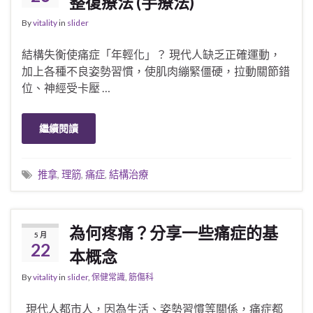
整復療法 (手療法)
By
vitality
in
slider
結構失衡使痛症「年輕化」？ 現代人缺乏正確運動，
加上各種不良姿勢習慣，使肌肉繃緊僵硬，拉動關節錯
位、神經受卡壓 …
繼續閱讀
推拿
,
理筋
,
痛症
,
結構治療
為何疼痛？分享一些痛症的基
5 月
22
本概念
By
vitality
in
slider
,
保健常識
,
筋傷科
現代人都市人，因為生活、姿勢習慣等關係，痛症都