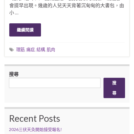
會提早出現。幾歲的人兒天天背著沉甸甸的大書包，由
小 …
繼續閱讀
理筋
,
痛症
,
結構
,
肌肉
搜尋
搜
尋
Recent Posts
2026三伏天灸開始接受報名!