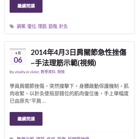
繼續閱讀
寎案
,
復位
,
理筋
,
筋傷
,
針灸
2014年4月3日肩關節急性挫傷
4 月
06
~手法理筋示範(視頻)
By
vitality
in
slider
,
教學資料
,
視頻
學員肩關節挫傷，突然撞擊下，身體啟動保護機制，肌
肉收緊，以針灸使局部錯位的肌肉復位後，手上舉幅度
已由原先“平肩 …
繼續閱讀