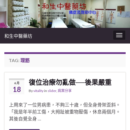
和生中醫藥坊
Togg
navig
TAG:
理筋
復位治療勿亂做──後果嚴重
6 月
18
By
vitality
in
slider
,
病案分享
上周來了一位男病患，不夠三十歲，但全身骨架歪斜。
「我是年半前工傷，大拇趾被重物壓傷，休息兩個月。
其後自覺全身 …