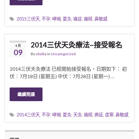
2015三伏天
,
不孕
,
哮喘
,
夏灸
,
痛症
,
痛經
,
鼻敏感
2014三伏天灸療法~接受報名
4 月
09
By
vitality
in
Uncategorized
2014三伏天灸療法 已經開始接受報名，日期如下： 初
伏：7月18日 (星期五) 中伏：7月28日 (星期一) …
繼續閱讀
2014三伏天
,
不孕
,
哮喘
,
夏灸
,
天灸
,
痛經
,
痹証
,
虛寒
,
鼻敏感