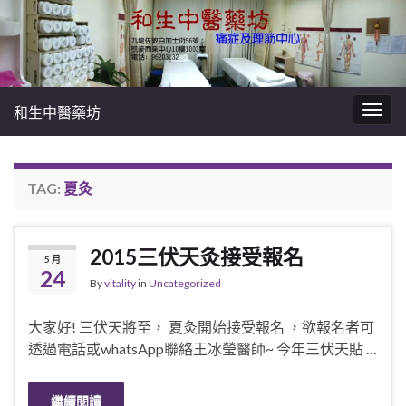
和生中醫藥坊
Togg
navig
TAG:
夏灸
2015三伏天灸接受報名
5 月
24
By
vitality
in
Uncategorized
大家好! 三伏天將至， 夏灸開始接受報名 ，欲報名者可
透過電話或whatsApp聯絡王冰瑩醫師~ 今年三伏天貼 …
繼續閱讀