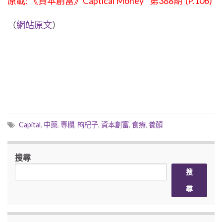
原載: 《資本創富》Captical Money 第388期 (P.106)
（
網站原文
）
Capital
,
中藥
,
專欄
,
枸杞子
,
資本創富
,
食療
,
養顏
搜尋
搜
尋