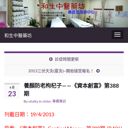
和生中醫藥坊
Togg
navig
診症時間更新
2013三伏天灸(夏灸)~開始接受報名！
養顏防老枸杞子——《資本創富》第388
4 月
23
期
By
vitality
in
slider
,
專欄專訪
刊載日期：19/4/2013