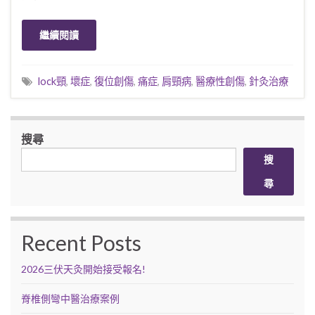
繼續閱讀
lock頸
,
壞症
,
復位創傷
,
痛症
,
肩頸病
,
醫療性創傷
,
針灸治療
搜尋
搜
尋
Recent Posts
2026三伏天灸開始接受報名!
脊椎側彎中醫治療案例