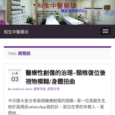
和生中醫藥坊
Togg
navig
TAG:
肩頸病
醫療性創傷的治理~頸椎復位後
11 月
03
視物模糊/身體扭曲
By
vitality
in
slider
,
最新消息
,
病案分享
今日跟大家分享兩個醫療創傷的個案~ 第一位是劉先生,
他於兩周前whatsApp我約診，是位在學的年輕人。我
問他 …