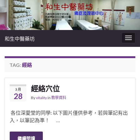
和生中醫藥坊
Togg
navig
TAG:
經絡
經絡穴位
3 月
28
By
vitality
in
教學資料
各位深愛堂的同學: 以下圖片僅供參考，若與筆記有出
入，以筆記為準！ …
繼續閱讀