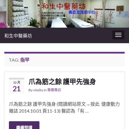
和生中醫藥坊
Togg
navig
TAG:
指甲
爪為筋之餘 護甲先強身
12 月
21
By
vitality
in
專欄專訪
爪為筋之餘 護甲先強身 (閱讀網站原文→按此 健康動力
雜誌 2014.10.01 頁11-13) 醫認為「有 …
繼續閱讀