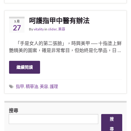
呵護指甲中醫有辦法
5 月
27
By
vitality
in
slider
,
美容
「手是女人的第二張臉」，時興美甲 ── 十指塗上鮮
艷精美的圖案，確是非常奪目，但始終是化學品，日 …
繼續閱讀
指甲
,
精華油
,
美容
,
護理
搜尋
搜
尋