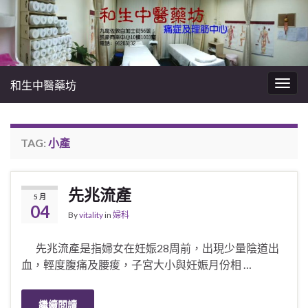
和生中醫藥坊
Togg
navig
TAG:
小產
先兆流產
5 月
04
By
vitality
in
婦科
先兆流產是指婦女在妊娠28周前，出現少量陰道出
血，輕度腹痛及腰痠，子宮大小與妊娠月份相 …
繼續閱讀