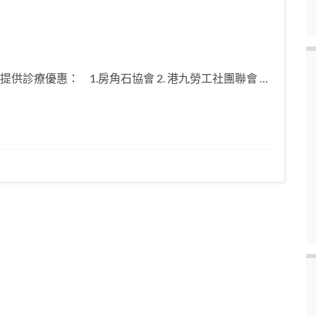
供診療優惠： 1.房角石協會 2. 港九勞工社團聯會 …