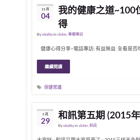
我的健康之道~10
11 月
04
得
By
vitality
in
slider
,
專欄專訪
健康心得分享~電話專訪: 有益無益 全看是否吃
繼續閱讀
保健常識
和訊第五期 (2015年
5 月
29
By
vitality
in
slider
,
和訊
大家好~ 和訊又跟大家見面了~ 2015三伏天灸