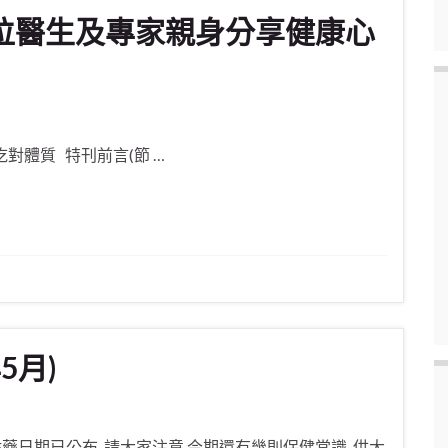
0位醫生及專家親身分享健康心
對體質 特刊前言(節 …
5月)
貼藥日期已公布, 請大家注意 今期還有幾則保健常識, 供大