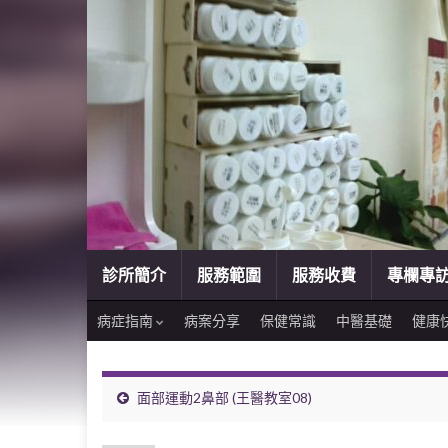
診所簡介
服務範圍
服務收費
專欄專
病症指南
病案分享
保健常識
中醫基礎
健康
面部運動2鼻部 (王醫教室08)