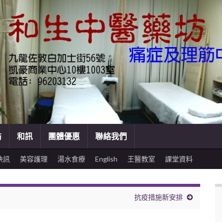
訪
和訊
團體優惠
聯絡我們
快訊
美容護理
湯水食療
English
王醫教室
課堂資料
抗疫措施新安排