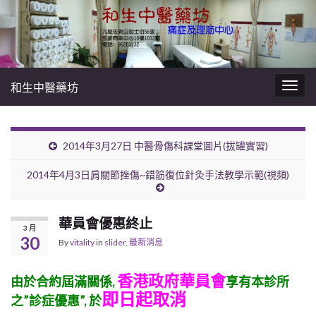
和生中醫藥坊
Togg
navig
2014年3月27日 中醫骨傷科課堂圖片(拔罐實習)
2014年4月3日肩關節挫傷~錯筋復位針灸手法教學示範(視頻)
華員會優惠終止
3 月
30
By
vitality
in
slider
,
最新消息
香港政府華員會
由於合約屆滿關係,
享有本診所
即日起取消
之”診症優惠”, 於