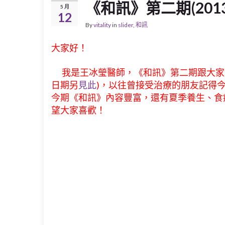
《和訊》第二期(201
5 月
12
By
vitality
in
slider
,
和訊
大家好！
我是王冰瑩醫師，《和訊》第二期跟大家見
日期另
見此
)，以往曾接受治療的朋友記得
今期《和訊》內容豐富，還有夏季養生、食
望大家喜歡！