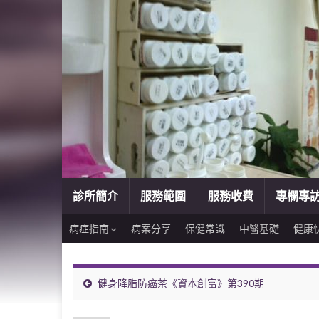
診所簡介
服務範圍
服務收費
專欄專
病症指南
病案分享
保健常識
中醫基礎
健康
健身降脂防癌茶《資本創富》第390期