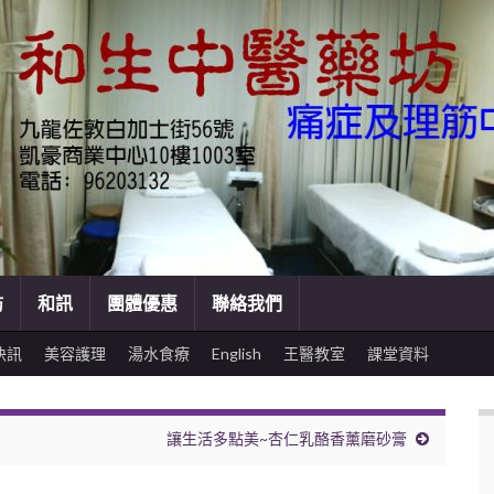
訪
和訊
團體優惠
聯絡我們
快訊
美容護理
湯水食療
English
王醫教室
課堂資料
讓生活多點美~杏仁乳酪香薰磨砂膏