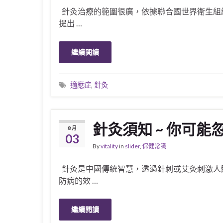
針灸治療的範圍很廣，依據聯合國世界衛生組織
提出 …
繼續閱讀
適應症
,
針灸
針灸須知 ~ 你可
8 月
03
By
vitality
in
slider
,
保健常識
針灸是中國傳統智慧，透過針刺或艾灸刺激人
防病的效 …
繼續閱讀