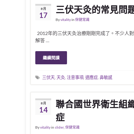
三伏天灸的常見問
8 月
17
By
vitality
in
保健常識
2012年的三伏天灸治療剛剛完成了。不少人
解答 …
繼續閱讀
三伏天
,
天灸
,
注意事項
,
適應症
,
鼻敏感
聯合國世界衛生組織
8 月
14
症
By
vitality
in
slider
,
保健常識