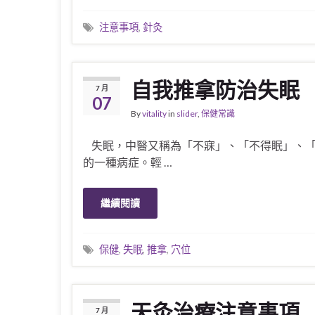
注意事項
,
針灸
自我推拿防治失眠
7 月
07
By
vitality
in
slider
,
保健常識
失眠，中醫又稱為「不寐」、「不得眠」、「
的一種病症。輕 …
繼續閱讀
保健
,
失眠
,
推拿
,
穴位
天灸治療注意事項
7 月