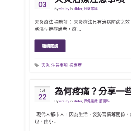
03
By
vitality
in
slider
,
保健常識
天灸療法 適應証： 天灸療法具有治病防病之
寒濕型痹症患者，療 …
繼續閱讀
天灸
,
注意事項
,
適應症
為何疼痛？分享一
5 月
22
By
vitality
in
slider
,
保健常識
,
筋傷科
現代人都市人，因為生活、姿勢習慣等關係，
包，由小 …